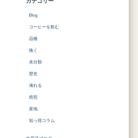
カテゴリー
Blog
コーヒーを飲む
品種
挽く
未分類
歴史
淹れる
焙煎
産地
知っ得コラム