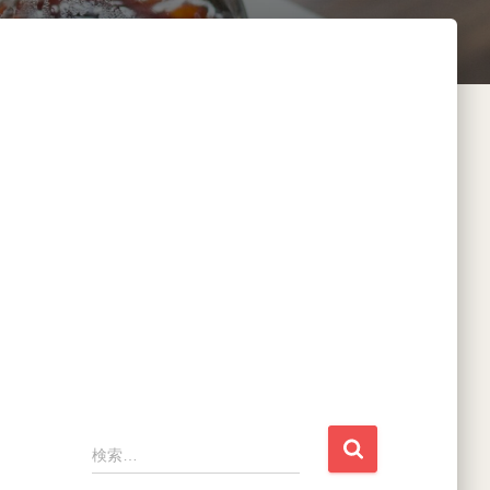
検
検索…
索