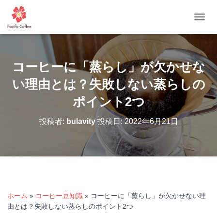
ナビゲ
コーヒーに「蒸らし」が欠かせな
い理由とは？失敗しない蒸らしの
ポイント2つ
投稿者:
bulavity
投稿日:
2022年6月21日
ホーム
»
コーヒー豆知識
»
コーヒーに「蒸らし」が欠かせない理
由とは？失敗しない蒸らしのポイント2つ