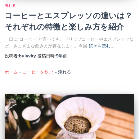
淹れる
コーヒーとエスプレッソの違いは？
それぞれの特徴と楽しみ方を紹介
一口に“コーヒー”と言っても、ドリップコーヒーやエスプレッソな
ど、さまざまな飲み方が存在します。今回
続きを読む…
投稿者:
bulavity
投稿日時:
5年
前
ホーム
»
コーヒーを飲む
»
淹れる