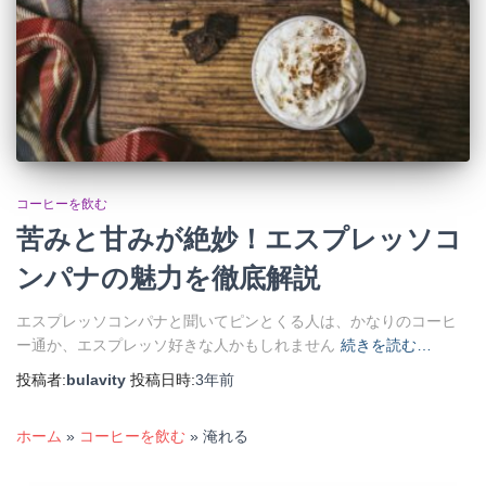
コーヒーを飲む
苦みと甘みが絶妙！エスプレッソコ
ンパナの魅力を徹底解説
エスプレッソコンパナと聞いてピンとくる人は、かなりのコーヒ
ー通か、エスプレッソ好きな人かもしれません
続きを読む…
投稿者:
bulavity
投稿日時:
3年
前
ホーム
»
コーヒーを飲む
»
淹れる