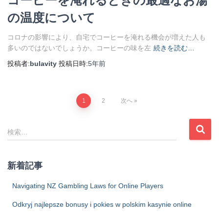
の温度について
コロナの影響により、自宅でコーヒーを淹れる機会が増えた人も
多いのではないでしょうか。コーヒーの味を左
続きを読む…
投稿者:
bulavity
投稿日時:
5年
前
投
1
2
次へ
稿
検
検索…
索
の
:
新着記事
ペ
Navigating NZ Gambling Laws for Online Players
ー
Odkryj najlepsze bonusy i pokies w polskim kasynie online
ジ