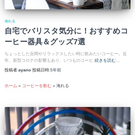
淹れる
自宅でバリスタ気分に！おすすめコ
ーヒー器具＆グッズ7選
ちょっとした合間やリラックスしたい時に飲みたいコーヒー。近
年、新型コロナの影響もあり、いつものコーヒ
続きを読む…
投稿者:
ayano
投稿日時:
5年
前
ホーム
»
コーヒーを飲む
»
淹れる