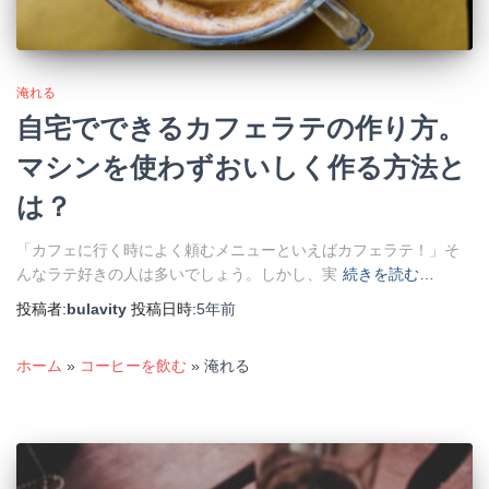
淹れる
自宅でできるカフェラテの作り方。
マシンを使わずおいしく作る方法と
は？
「カフェに行く時によく頼むメニューといえばカフェラテ！」そ
んなラテ好きの人は多いでしょう。しかし、実
続きを読む…
投稿者:
bulavity
投稿日時:
5年
前
ホーム
»
コーヒーを飲む
»
淹れる