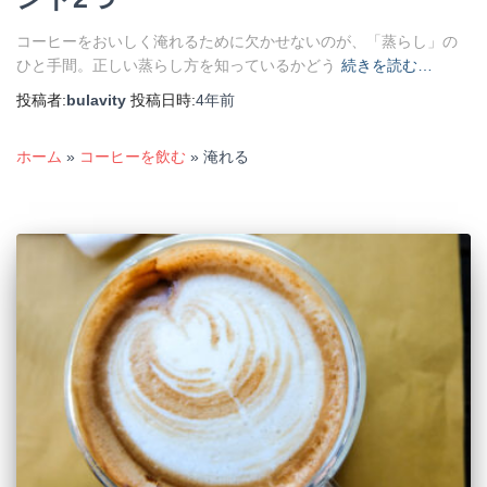
コーヒーをおいしく淹れるために欠かせないのが、「蒸らし」の
ひと手間。正しい蒸らし方を知っているかどう
続きを読む…
投稿者:
bulavity
投稿日時:
4年
前
ホーム
»
コーヒーを飲む
»
淹れる