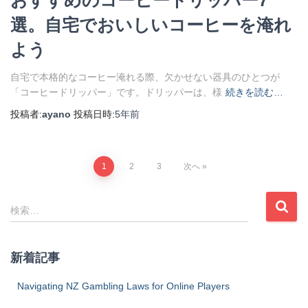
選。自宅でおいしいコーヒーを淹れ
よう
自宅で本格的なコーヒー淹れる際、欠かせない器具のひとつが
「コーヒードリッパー」です。ドリッパーは、様
続きを読む…
投稿者:
ayano
投稿日時:
5年
前
投
1
2
3
次へ
稿
検
検索…
索
の
:
新着記事
ペ
Navigating NZ Gambling Laws for Online Players
ー