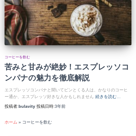
コーヒーを飲む
苦みと甘みが絶妙！エスプレッソコ
ンパナの魅力を徹底解説
エスプレッソコンパナと聞いてピンとくる人は、かなりのコーヒ
ー通か、エスプレッソ好きな人かもしれません
続きを読む…
投稿者:
bulavity
投稿日時:
3年
前
ホーム
»
コーヒーを飲む