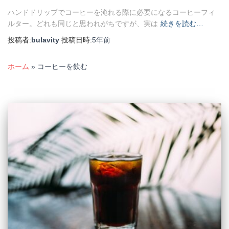
ハンドドリップでコーヒーを淹れる際に必要になるコーヒーフィ
ルター。どれも同じと思われがちですが、実は
続きを読む…
投稿者:
bulavity
投稿日時:
5年
前
ホーム
»
コーヒーを飲む