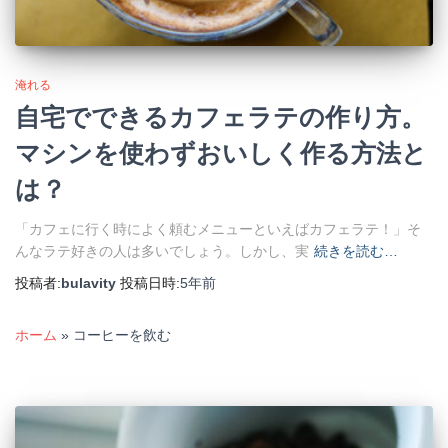
淹れる
自宅でできるカフェラテの作り方。
マシンを使わずおいしく作る方法と
は？
「カフェに行く時によく頼むメニューといえばカフェラテ！」そ
んなラテ好きの人は多いでしょう。しかし、実
続きを読む…
投稿者:
bulavity
投稿日時:
5年
前
ホーム
»
コーヒーを飲む