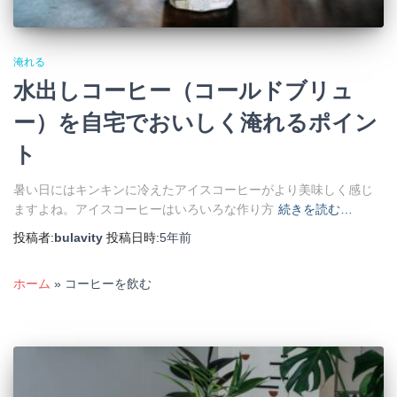
淹れる
水出しコーヒー（コールドブリュ
ー）を自宅でおいしく淹れるポイン
ト
暑い日にはキンキンに冷えたアイスコーヒーがより美味しく感じ
ますよね。アイスコーヒーはいろいろな作り方
続きを読む…
投稿者:
bulavity
投稿日時:
5年
前
ホーム
»
コーヒーを飲む