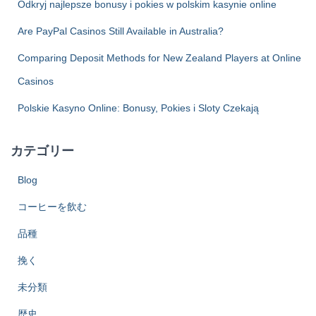
Odkryj najlepsze bonusy i pokies w polskim kasynie online
ジ
Are PayPal Casinos Still Available in Australia?
送
Comparing Deposit Methods for New Zealand Players at Online
り
Casinos
Polskie Kasyno Online: Bonusy, Pokies i Sloty Czekają
カテゴリー
Blog
コーヒーを飲む
品種
挽く
未分類
歴史