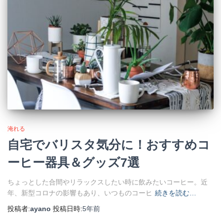
淹れる
自宅でバリスタ気分に！おすすめコ
ーヒー器具＆グッズ7選
ちょっとした合間やリラックスしたい時に飲みたいコーヒー。近
年、新型コロナの影響もあり、いつものコーヒ
続きを読む…
投稿者:
ayano
投稿日時:
5年
前