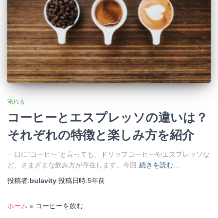
淹れる
コーヒーとエスプレッソの違いは？
それぞれの特徴と楽しみ方を紹介
一口に“コーヒー”と言っても、ドリップコーヒーやエスプレッソな
ど、さまざまな飲み方が存在します。今回
続きを読む…
投稿者:
bulavity
投稿日時:
5年
前
ホーム
»
コーヒーを飲む