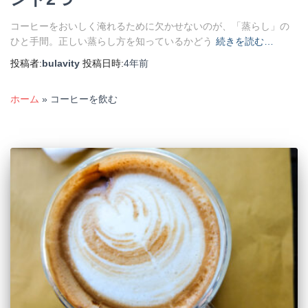
コーヒーをおいしく淹れるために欠かせないのが、「蒸らし」の
ひと手間。正しい蒸らし方を知っているかどう
続きを読む…
投稿者:
bulavity
投稿日時:
4年
前
ホーム
»
コーヒーを飲む