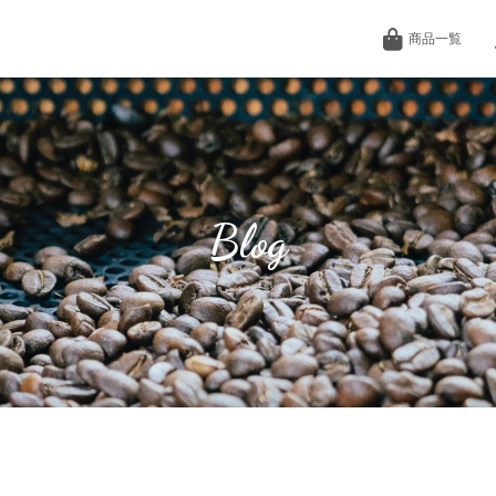
商品一覧
Blog