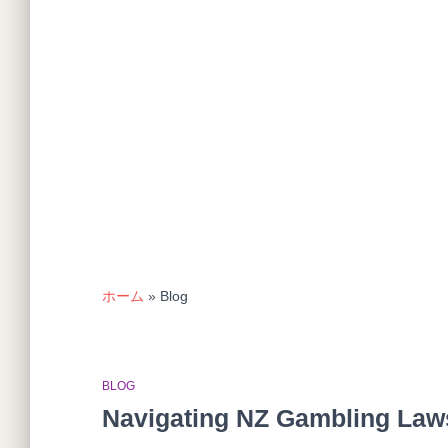
ホーム
»
Blog
BLOG
Navigating NZ Gambling Laws