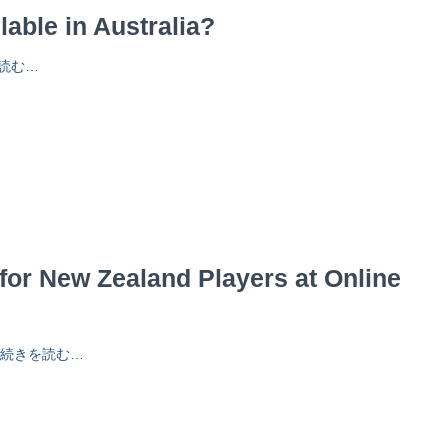
lable in Australia?
読む…
or New Zealand Players at Online
続きを読む…