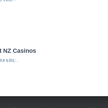
t NZ Casinos
続きを読む…