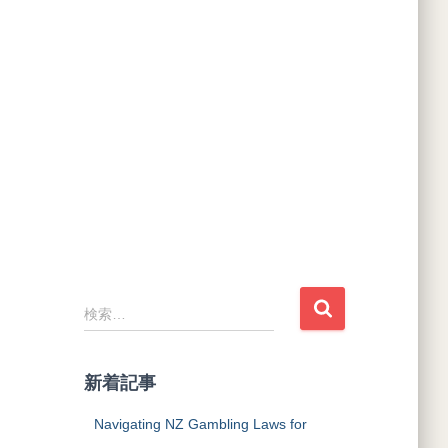
検
検索…
索
:
新着記事
Navigating NZ Gambling Laws for