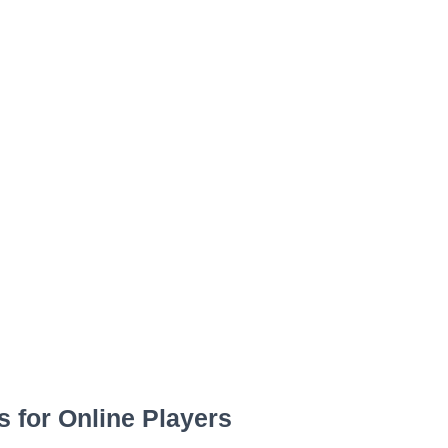
 for Online Players