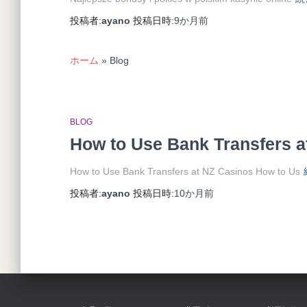
投稿者:
ayano
投稿日時:
9か月
前
ホーム
»
Blog
BLOG
How to Use Bank Transfers a
How to Use Bank Transfers at NZ Casinos How to Us
投稿者:
ayano
投稿日時:
10か月
前