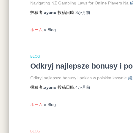
Navigating NZ Gambling Laws for Online Players Na
投稿者:
ayano
投稿日時:
3か月
前
ホーム
»
Blog
BLOG
Odkryj najlepsze bonusy i po
Odkryj najlepsze bonusy i pokies w polskim kasynie
続
投稿者:
ayano
投稿日時:
4か月
前
ホーム
»
Blog
BLOG