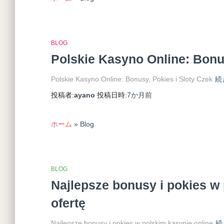
BLOG
Polskie Kasyno Online: Bonus
Polskie Kasyno Online: Bonusy, Pokies i Sloty Czek
続
投稿者:
ayano
投稿日時:
7か月
前
ホーム
»
Blog
BLOG
Najlepsze bonusy i pokies w
ofertę
Najlepsze bonusy i pokies w polskim kasynie online
続