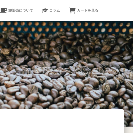
卸販売について
コラム
カートを見る