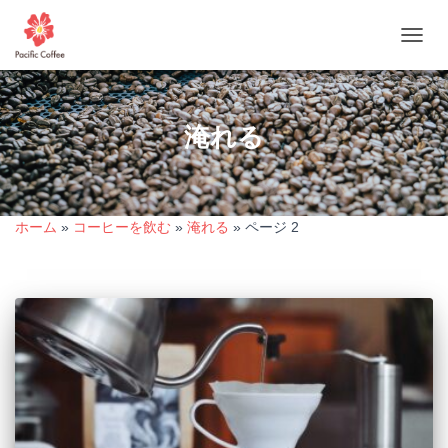
ナビゲ
淹れる
ホーム
»
コーヒーを飲む
»
淹れる
»
ページ 2