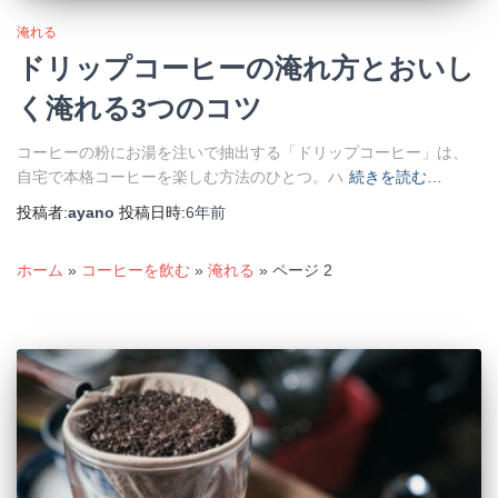
淹れる
ドリップコーヒーの淹れ方とおいし
く淹れる3つのコツ
コーヒーの粉にお湯を注いで抽出する「ドリップコーヒー」は、
自宅で本格コーヒーを楽しむ方法のひとつ。ハ
続きを読む…
投稿者:
ayano
投稿日時:
6年
前
ホーム
»
コーヒーを飲む
»
淹れる
»
ページ 2