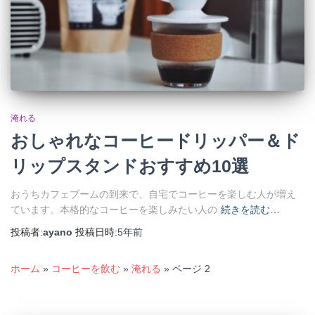
淹れる
おしゃれなコーヒードリッパー＆ド
リップスタンドおすすめ10選
おうちカフェブームの到来で、自宅でコーヒーを楽しむ人が増え
ています。本格的なコーヒーを楽しみたい人の
続きを読む…
投稿者:
ayano
投稿日時:
5年
前
ホーム
»
コーヒーを飲む
»
淹れる
»
ページ 2