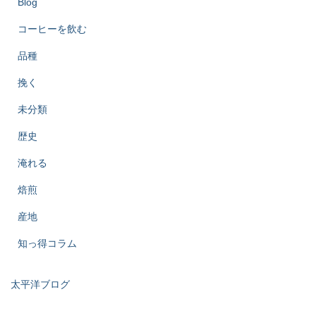
Blog
コーヒーを飲む
品種
挽く
未分類
歴史
淹れる
焙煎
産地
知っ得コラム
太平洋ブログ