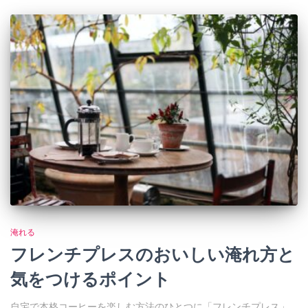
淹れる
フレンチプレスのおいしい淹れ方と
気をつけるポイント
自宅で本格コーヒーを楽しむ方法のひとつに「フレンチプレス」