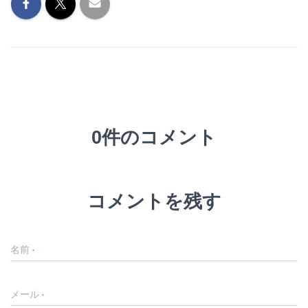
0件のコメント
コメントを残す
名前
*
メール
*