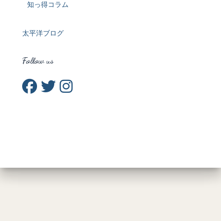
知っ得コラム
太平洋ブログ
Follow us