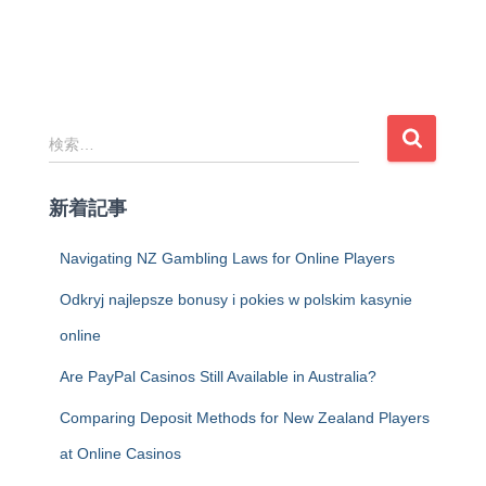
検
検索…
索
:
新着記事
Navigating NZ Gambling Laws for Online Players
Odkryj najlepsze bonusy i pokies w polskim kasynie
online
Are PayPal Casinos Still Available in Australia?
Comparing Deposit Methods for New Zealand Players
at Online Casinos