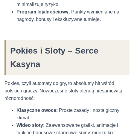
minimalizuje ryzyko.
Program lojalnościowy:
Punkty wymieniane na
nagrody, bonusy i ekskluzywne turnieje.
Pokies i Sloty – Serce
Kasyna
Pokies, czyli automaty do gry, to absolutny hit wśród
polskich graczy. Nowoczesne sloty oferują niesamowitą
różnorodność:
Klasyczne owoce:
Proste zasady i nostalgiczny
klimat.
Wideo sloty:
Zaawansowane grafiki, animacje i
funkcje bonusowe (darmowe spiny, mnożniki).