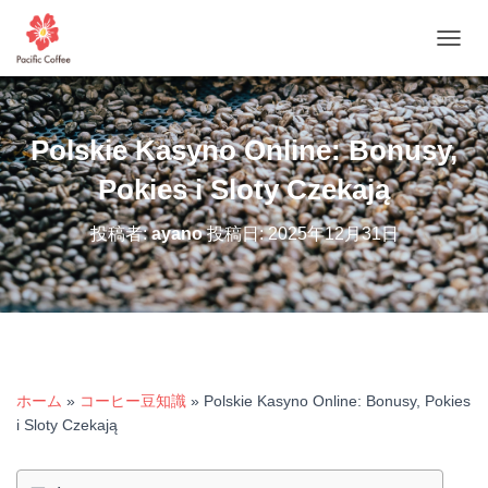
ナビゲ
Polskie Kasyno Online: Bonusy,
Pokies i Sloty Czekają
投稿者:
ayano
投稿日:
2025年12月31日
ホーム
»
コーヒー豆知識
»
Polskie Kasyno Online: Bonusy, Pokies
i Sloty Czekają