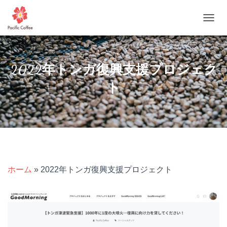
ナ
ビ
ゲ
ー
シ
2022年トンガ復興支援プロジェク
ョ
ン
ト
を
切
り
替
え
ホーム
»
2022年トンガ復興支援プロジェクト