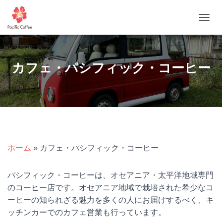
ナ
ビ
ゲ
ー
シ
カフェ・パシフィック・コーヒー
ョ
ン
を
切
り
替
え
ホーム
»
カフェ・パシフィック・コーヒー
パシフィック・コーヒーは、オセアニア・太平洋地域専門
のコーヒー店です。オセアニア地域で栽培された希少なコ
ーヒーの知られざる魅力を多くの人にお届けするべく、キ
ッチンカーでのカフェ営業も行っています。